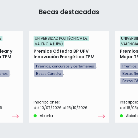
Becas destacadas
E
UNIVERSIDAD POLITÉCNICA DE
UNIVERSI
VALENCIA (UPV)
VALENCIA
lear y
Premios Cátedra BP UPV
Premios
a TFM
Innovación Energética TFM
Mejor T
Premios, concursos y certámenes
Premios,
menes
Becas Cátedra
Becas fi
Becas Cá
Inscripciones:
Inscripci
26
del 10/07/2026 al 15/10/2026
del 18/03
Abierta
Abiert