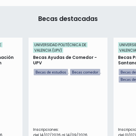
Becas destacadas
E
UNIVERSIDAD POLITÉCNICA DE
UNIVERSI
VALENCIA (UPV)
VALENCIA
mación
Becas Ayudas de Comedor -
Becas P
n
UPV
Santan
Becas de estudios
Becas comedor
Becas de
Becas de
Inscripciones:
Inscripci
26
del 14/07/2026 al 14/09/2026
del 01/07