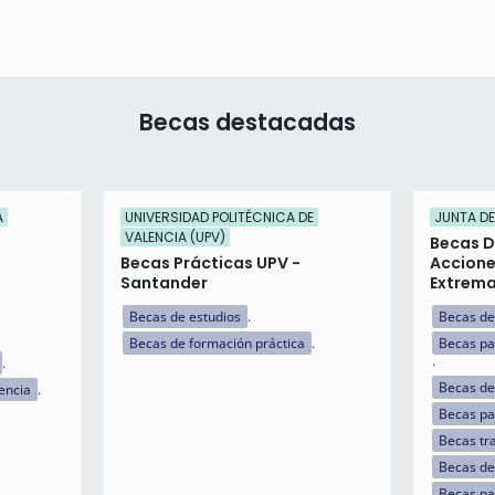
Becas destacadas
A
UNIVERSIDAD POLITÉCNICA DE
JUNTA D
VALENCIA (UPV)
Becas 
Becas Prácticas UPV -
Accione
Santander
Extrem
Becas de estudios
Becas de
Becas de formación práctica
Becas pa
Becas de
encia
Becas p
Becas tr
Becas de
Becas pa