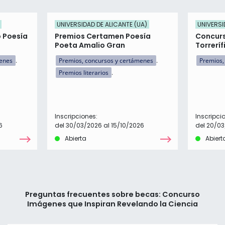
UNIVERSIDAD DE ALICANTE (UA)
UNIVERSI
o Poesía
Premios Certamen Poesía
Concur
Poeta Amalio Gran
Torreríf
menes
Premios, concursos y certámenes
Premios,
Premios literarios
Inscripciones:
Inscripci
6
del 30/03/2026 al 15/10/2026
del 20/0
Abierta
Abiert
Preguntas frecuentes sobre becas: Concurso
Imágenes que Inspiran Revelando la Ciencia