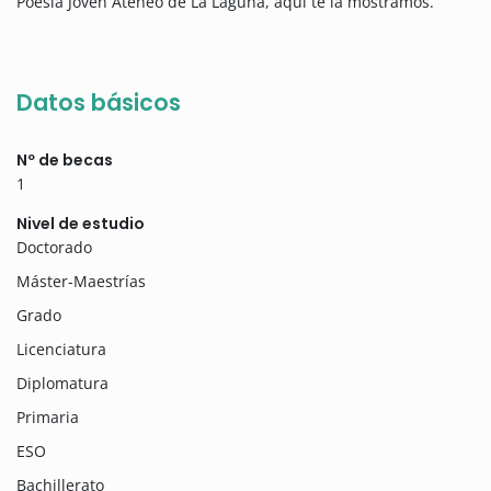
Poesía Joven Ateneo de La Laguna, aquí te la mostramos.
Datos básicos
Nº de becas
1
Nivel de estudio
Doctorado
Máster-Maestrías
Grado
Licenciatura
Diplomatura
Primaria
ESO
Bachillerato