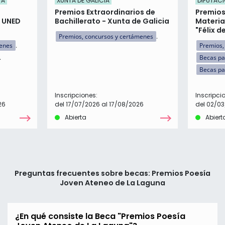
 A
XUNTA DE GALICIA
DIPUTACI
Premios Extraordinarios de
Premios
n UNED
Bachillerato - Xunta de Galicia
Materia
"Félix d
Premios, concursos y certámenes
menes
Premios,
Becas pa
Becas pa
Inscripciones:
Inscripci
26
del 17/07/2026 al 17/08/2026
del 02/03
Abierta
Abiert
Preguntas frecuentes sobre becas: Premios Poesía
Joven Ateneo de La Laguna
¿En qué consiste la Beca "Premios Poesía