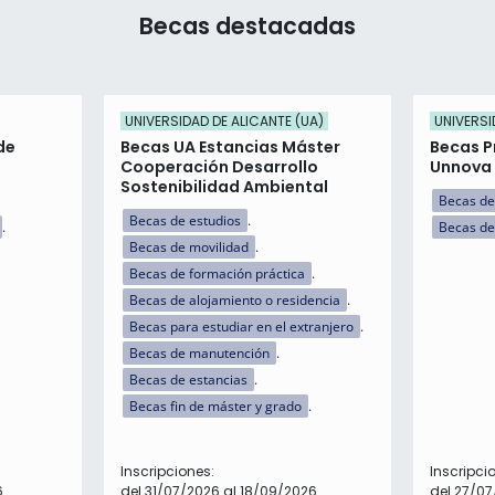
Becas destacadas
UNIVERSIDAD DE ALICANTE (UA)
UNIVERSI
de
Becas UA Estancias Máster
Becas P
Cooperación Desarrollo
Unnova 
Sostenibilidad Ambiental
Becas de
Becas de estudios
Becas de
Becas de movilidad
Becas de formación práctica
Becas de alojamiento o residencia
Becas para estudiar en el extranjero
Becas de manutención
Becas de estancias
Becas fin de máster y grado
Inscripciones:
Inscripci
6
del 31/07/2026 al 18/09/2026
del 27/0