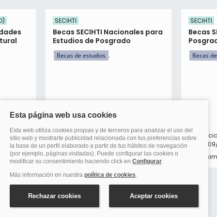
O)
SECIHTI
SECIHTI
idades
Becas SECIHTI Nacionales para
Becas S
tural
Estudios de Posgrado
Posgrad
Becas de estudios
Becas de
Inscripciones:
Inscripci
6
del 04/08/2026 al 16/10/2026
del 01/09
Abierta
Próxi
Preguntas frecuentes sobre becas: Becas Conacyt -