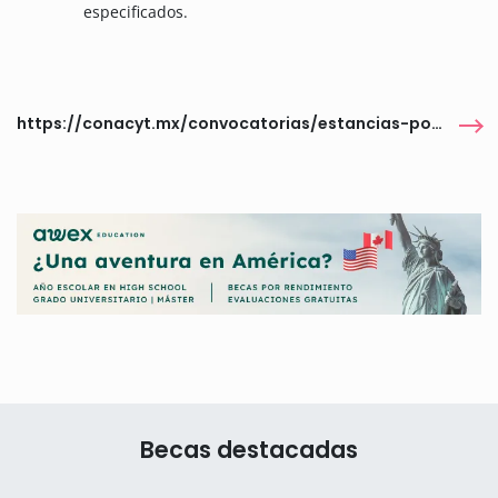
especificados.
https://conacyt.mx/convocatorias/estancias-posdoctorales-al-extranjero/convocatoria-conacyt-ccinshae-2022-posgrados-y-estancias-posdoctorales-en-el-extranjero-en-las-areas-prioritarias-de-los-institutos-nacionales-de-salud-y-hospitales-de-alta-especialidad/
Becas destacadas