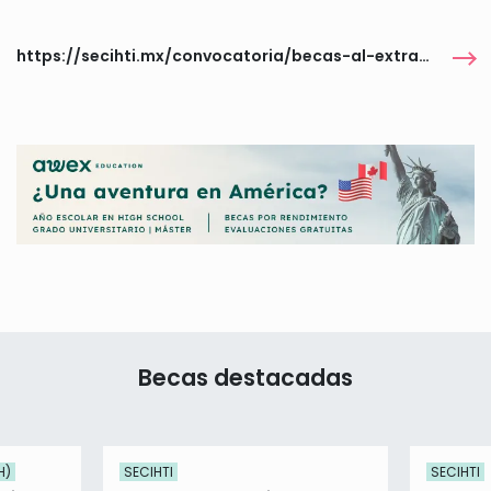
https://secihti.mx/convocatoria/becas-al-extranjero/convocatoria-2026-apoyo-complementario-de-maternidad-y-paternidad-nacional-en-el-extranjero-y-de-consolidacion-2/
Becas destacadas
H)
SECIHTI
SECIHTI