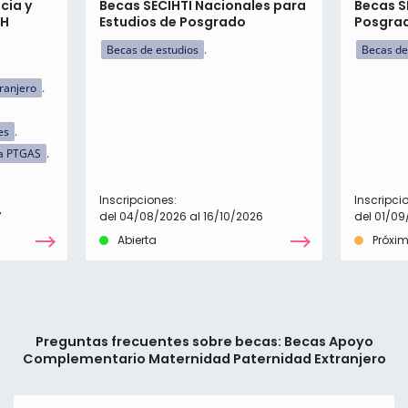
cia y
Becas SECIHTI Nacionales para
Becas S
AH
Estudios de Posgrado
Posgrad
Becas de estudios
Becas de
tranjero
es
a PTGAS
Inscripciones:
Inscripci
7
del 04/08/2026 al 16/10/2026
del 01/09
Abierta
Próxi
Preguntas frecuentes sobre becas: Becas Apoyo
Complementario Maternidad Paternidad Extranjero