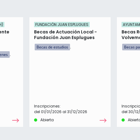
H)
FUNDACIÓN JUAN ESPLUGUES
AYUNTAMI
ente
Becas de Actuación Local -
Becas R
Fundación Juan Esplugues
Volvemo
Becas de estudios
Becas pa
menes
Inscripciones:
Inscripci
del 01/01/2026 al 31/12/2026
del 30/12
Abierta
Abiert