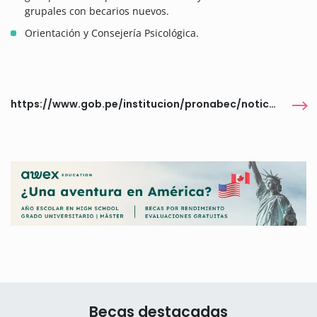
grupales con becarios nuevos.
Orientación y Consejería Psicológica.
https://www.gob.pe/institucion/pronabec/noticias/1348467-sumate-al-voluntariado-talentos-en-accion-pronabec-abre-convocatoria-hasta-el-27-de-febrero
Becas destacadas