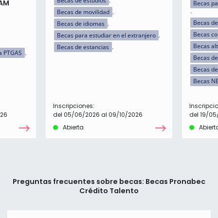
Becas de estudios
UAM
Becas pa
Becas de movilidad
Becas de
Becas de idiomas
Becas c
Becas para estudiar en el extranjero
Becas al
Becas de estancias
a PTGAS
Becas de 
Becas de
Becas N
Inscripciones:
Inscripci
026
del 05/06/2026 al 09/10/2026
del 19/05
Abierta
Abiert
Preguntas frecuentes sobre becas: Becas Pronabec
Crédito Talento