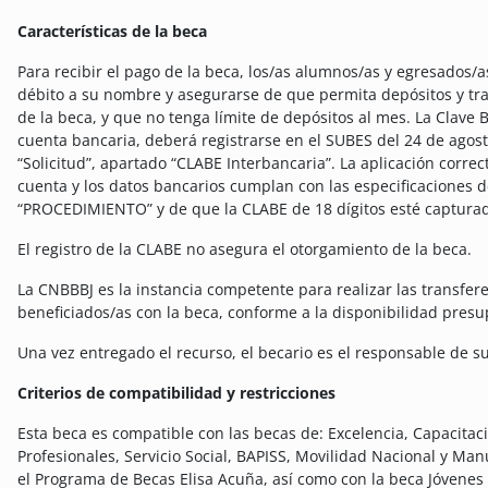
Características de la beca
Para recibir el pago de la beca, los/as alumnos/as y egresados/
débito a su nombre y asegurarse de que permita depósitos y tra
de la beca, y que no tenga límite de depósitos al mes. La Clave 
cuenta bancaria, deberá registrarse en el SUBES del 24 de agos
“Solicitud”, apartado “CLABE Interbancaria”. La aplicación corr
cuenta y los datos bancarios cumplan con las especificaciones d
“PROCEDIMIENTO” y de que la CLABE de 18 dígitos esté captura
El registro de la CLABE no asegura el otorgamiento de la beca.
La CNBBBJ es la instancia competente para realizar las transfer
beneficiados/as con la beca, conforme a la disponibilidad presup
Una vez entregado el recurso, el becario es el responsable de s
Criterios de compatibilidad y restricciones
Esta beca es compatible con las becas de: Excelencia, Capacitac
Profesionales, Servicio Social, BAPISS, Movilidad Nacional y Ma
el Programa de Becas Elisa Acuña, así como con la beca Jóvenes