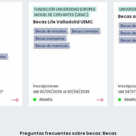
FUNDACIÓN UNIVERSIDAD EUROPEA
UNIVERSI
MIGUEL DE CERVANTES (UEMC)
Becas a 
Becas Life Valladolid UEMC
Becas de
Becas de estudios
Becas comedor
Becas de
Becas transporte
Becas de
Becas de matrícula
idas
Inscripciones:
Inscripci
27
del 20/05/2026 al 30/09/2026
del 24/07
Abierta
Abiert
Preguntas frecuentes sobre becas: Becas