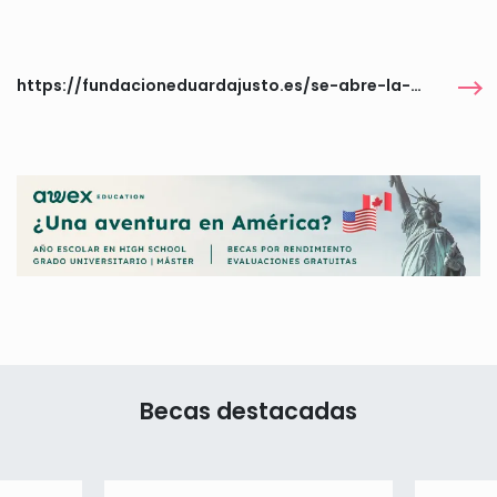
https://fundacioneduardajusto.es/se-abre-la-convocatoria-de-becas-canada-tech-del-curso-2024/
Becas destacadas