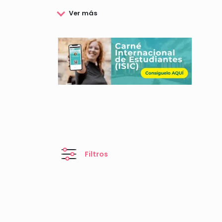
destacados, a la vez que se reconoce y premia e
En este portal web podrás consultar y conocer to
Filtros