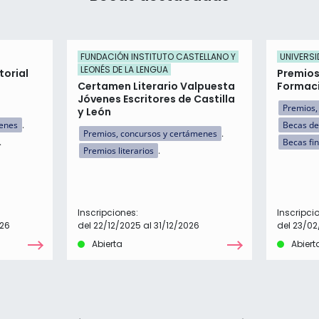
FUNDACIÓN INSTITUTO CASTELLANO Y
UNIVERSI
LEONÉS DE LA LENGUA
torial
Premios
Certamen Literario Valpuesta
Formaci
Jóvenes Escritores de Castilla
Premios,
y León
menes
Becas de
Premios, concursos y certámenes
Becas fi
Premios literarios
Inscripciones:
Inscripci
026
del 22/12/2025 al 31/12/2026
del 23/0
Abierta
Abiert