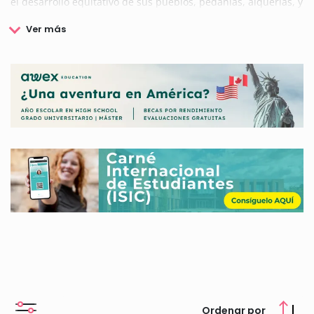
el desarrollo equitativo de sus pueblos, pedanías, alquerías, y
para ello anteponen siempre los intereses del territorio a
cualquier lucha partidista.
Esta institución trabaja para y por
los ciudadanos ofreciéndoles diferentes ayudas subvenciones
y becas dirigidas tanto a profesionales como a jóvenes
estudiantes.
Aquí te informamos de las becas, subvenciones y otras
ayudas convocadas por la Diputación de Cáceres.
Ordenar por