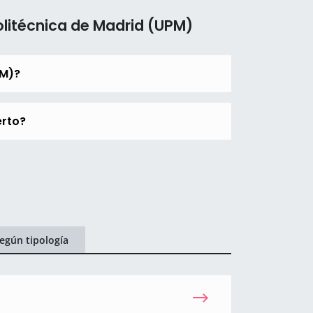
olitécnica de Madrid (UPM)
PM)?
erto?
egún tipología