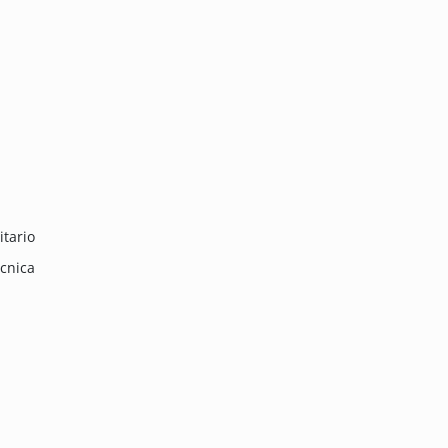
itario
écnica