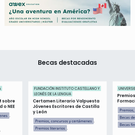
Becas destacadas
A
FUNDACIÓN INSTITUTO CASTELLANO Y
UNIVERSI
LEONÉS DE LA LENGUA
Premios
M sobre
Certamen Literario Valpuesta
Formaci
d o NEE
Jóvenes Escritores de Castilla
Premios,
y León
menes
Becas de
Premios, concursos y certámenes
Becas fi
Premios literarios