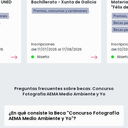
n UNED
Bachillerato - Xunta de Galicia
Materia
"Félix d
Premios, concursos y certámenes
menes
Premios,
Becas pa
Becas pa
Inscripciones:
Inscripci
26
del 17/07/2026 al 17/08/2026
del 02/03
Abierta
Abiert
Preguntas frecuentes sobre becas: Concurso
Fotografía AEMA Medio Ambiente y Yo
¿En qué consiste la Beca "Concurso Fotografía
AEMA Medio Ambiente y Yo"?