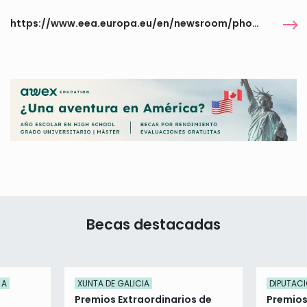
https://www.eea.europa.eu/en/newsroom/photo-competitions/resilient_by_nature
Becas destacadas
 A
XUNTA DE GALICIA
DIPUTACI
Premios Extraordinarios de
Premios