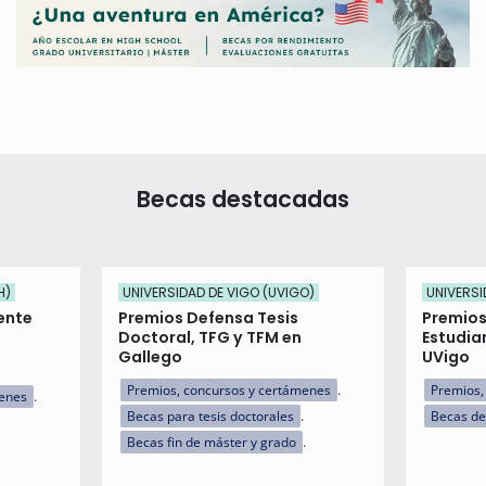
Becas destacadas
H)
UNIVERSIDAD DE VIGO (UVIGO)
UNIVERSI
ente
Premios Defensa Tesis
Premios
Doctoral, TFG y TFM en
Estudia
Gallego
UVigo
Premios, concursos y certámenes
Premios,
menes
Becas para tesis doctorales
Becas de
Becas fin de máster y grado