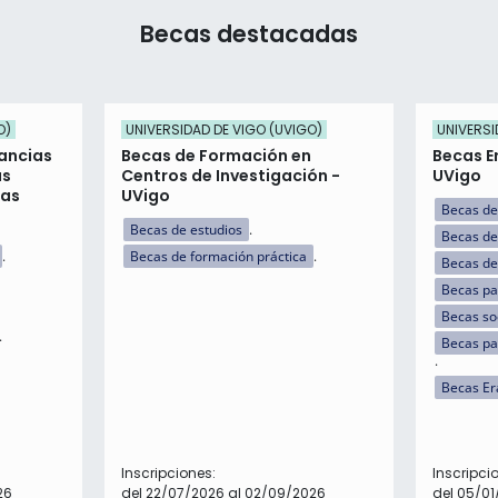
Becas destacadas
O)
UNIVERSIDAD DE VIGO (UVIGO)
UNIVERSI
ancias
Becas de Formación en
Becas E
as
Centros de Investigación -
UVigo
eas
UVigo
Becas de
Becas de estudios
Becas de
Becas de formación práctica
Becas de
Becas par
Becas so
Becas pa
Becas E
Inscripciones:
Inscripci
26
del 22/07/2026 al 02/09/2026
del 05/01