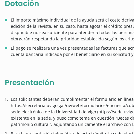
Dotación
El importe máximo individual de la ayuda será el coste deriva
edición de la revista, en su caso, hasta agotar el crédito pr
disponible no sea suficiente para atender a todas las persona
otorgarán respetando la prioridad establecida según los crite
El pago se realizará una vez presentadas las facturas que acr
cuenta bancaria indicada por el beneficiario en su solicitud y
Presentación
Los solicitantes deberán cumplimentar el formulario en linea 
https://secretaria.uvigo.gal/uv/web/formularios/encuesta/cub
sede electrónica de la Universidad de Vigo (https://sede.uvigo
existente en la sede, y puso como tema en cuestión "Becas de 
patrimonio cultural”, adjuntando únicamente el archivo con la
Para la presentación telemática de este trámite, la sede elec