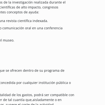
os de la investigación realizada durante el
ientíficas de alto impacto, congresos
entes conceptos de ayuda:
una revista científica indexada.
mo comunicación oral en una conferencia
el museo.
s que se ofrecen dentro de su programa de
oncedida por cualquier institución pública o
alidad de los gastos, podrá ser compatible con
er de tal cuantía que,aisladamente o en
s, supere el coste de la actividad