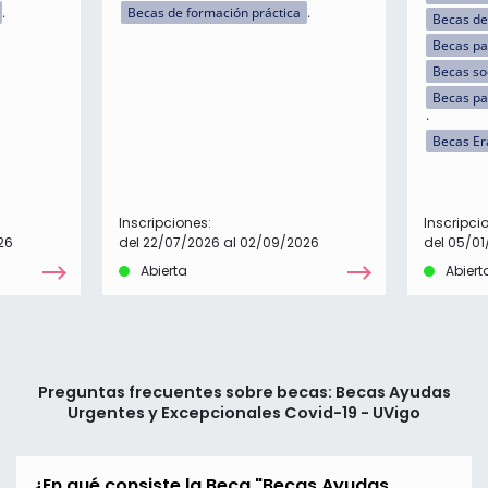
Becas de formación práctica
Becas de
Becas par
Becas so
Becas pa
Becas E
Inscripciones:
Inscripci
26
del 22/07/2026 al 02/09/2026
del 05/01
Abierta
Abiert
Preguntas frecuentes sobre becas: Becas Ayudas
Urgentes y Excepcionales Covid-19 - UVigo
¿En qué consiste la Beca "Becas Ayudas