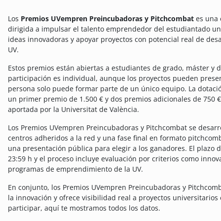
Los
Premios UVempren Preincubadoras y Pitchcombat
es una c
dirigida a impulsar el talento emprendedor del estudiantado univ
ideas innovadoras y apoyar proyectos con potencial real de desa
UV.
Estos premios están abiertas a estudiantes de grado, máster y 
participación es individual, aunque los proyectos pueden prese
persona solo puede formar parte de un único equipo. La dotació
un primer premio de 1.500 € y dos premios adicionales de 750 €
aportada por la Universitat de València.
Los Premios UVempren Preincubadoras y Pitchcombat se desarrol
centros adheridos a la red y una fase final en formato pitchco
una presentación pública para elegir a los ganadores. El plazo de 
23:59 h y el proceso incluye evaluación por criterios como innova
programas de emprendimiento de la UV.
En conjunto, los Premios UVempren Preincubadoras y Pitchcom
la innovación y ofrece visibilidad real a proyectos universitarios
participar, aquí te mostramos todos los datos.