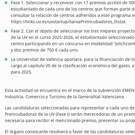
Fase 1. Seleccionar y reconocer con 17 premios accésit de 5
estudiantado de cada uno de los centros que forman parte d
consultar la relación de centros adheridos a este programa en
https://links.uv.es/uvstartup/XarxaPreincubadores_llistat.
Fase 2. Con el objeto de seleccionar los tres mejores proye
de la UV en el curso 2025-2026, el estudiantado seleccionado
centro participando en un concurso en modalidad “pitchcomb
y dos premios de 750 € cada uno.
La Universitat de València aportará, para la financiación de 
cargo al capítulo VII de la clasificación económica del gasto
para 2025.
Esta actividad se encuentra en el marco de la subvención EMENTI
Industria, Comercio y Turismo de la Generalitat Valenciana.
Las candidaturas seleccionadas para representar a cada uno de 
Preincubadoras de la UV (Fase I) serán merecedoras de un premio
necesaria para recibir el mencionado premio, presentar su propue
El órgano convocante resolverá a favor de las candidaturas selec