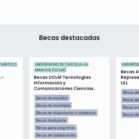
Becas destacadas
TLÁNTICO
UNIVERSIDAD DE CASTILLA-LA
UNIVERSI
MANCHA (UCLM)
Becas A
 -
Becas UCLM Tecnologías
Represe
Información y
ULL
Comunicaciones Ciencias
Becas de
Sociales
Becas de estudios
Becas de
Becas de movilidad
Becas tr
Becas de alojamiento o residencia
Becas de
Becas transporte
Becas para congresos
Becas de colaboración