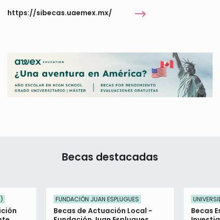
https://sibecas.uaemex.mx/
Becas destacadas
)
FUNDACIÓN JUAN ESPLUGUES
UNIVERSI
ición
Becas de Actuación Local -
Becas E
nte
Fundación Juan Esplugues
Investi