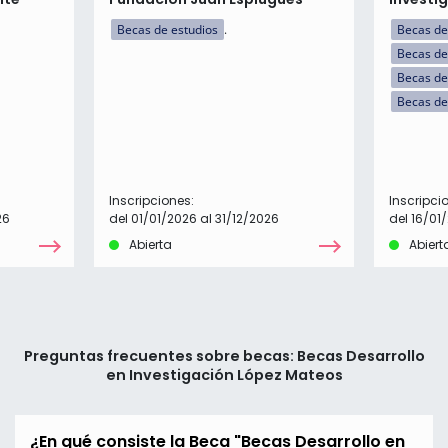
Becas de estudios
Becas de
Becas de
Becas de
Becas de
Inscripciones:
Inscripci
26
del 01/01/2026 al 31/12/2026
del 16/01
Abierta
Abiert
Preguntas frecuentes sobre becas: Becas Desarrollo
en Investigación López Mateos
¿En qué consiste la Beca "Becas Desarrollo en