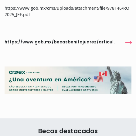
https://www.gob.mx/cms/uploads/attachment/file/978146/RO_
2025_JEF.pdf
https://www.gob.mx/becasbenitojuarez/articulos/conoce-todo-sobre-la-beca-jovenes-escribiendo-el-futuro
Becas destacadas