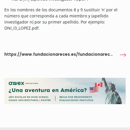
En los nombres de los documentos 8 y 9 sustituir ‘n’ por el
número que corresponda a cada miembro y (apellido
investigador n) por su primer apellido. Por ejemplo:
DNI_I3_LOPEZ.pdf.
https://www.fundacionareces.es/fundacionareces/es/convocatorias/xxii-concurso-nacional-para-la-adjudicacion-de-ayudas-a-la-investigacion-en-ciencias-de-la-vida-y-de-la-materia.html