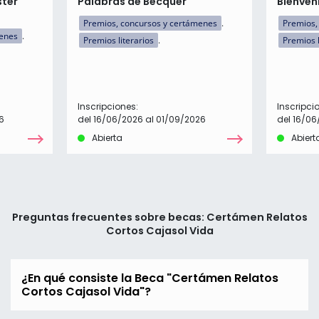
ster
Palabras de Bécquer
Bienven
Premios, concursos y certámenes
Premios,
menes
Premios literarios
Premios l
Inscripciones:
Inscripci
6
del 16/06/2026 al 01/09/2026
del 16/06
Abierta
Abiert
Preguntas frecuentes sobre becas: Certámen Relatos
Cortos Cajasol Vida
¿En qué consiste la Beca "Certámen Relatos
Cortos Cajasol Vida"?