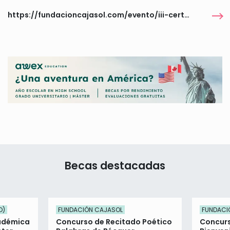
https://fundacioncajasol.com/evento/iii-certamen-de-cortos/
Becas destacadas
O)
FUNDACIÓN CAJASOL
FUNDACI
cadémica
Concurso de Recitado Poético
Concurs