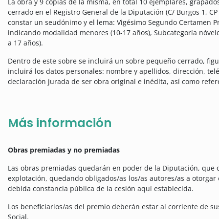
La obra y 9 copias de la misma, en total 10 ejemplares, grapad
cerrado en el Registro General de la Diputación (C/ Burgos 1, CP 
constar un seudónimo y el lema: Vigésimo Segundo Certamen Prov
indicando modalidad menores (10-17 años), Subcategoría nóveles
a 17 años).
Dentro de este sobre se incluirá un sobre pequeño cerrado, fig
incluirá los datos personales: nombre y apellidos, dirección, tel
declaración jurada de ser obra original e inédita, así como refe
Más información
Obras premiadas y no premiadas
Las obras premiadas quedarán en poder de la Diputación, que os
explotación, quedando obligados/as los/as autores/as a otorgar 
debida constancia pública de la cesión aquí establecida.
Los beneficiarios/as del premio deberán estar al corriente de su
Social.