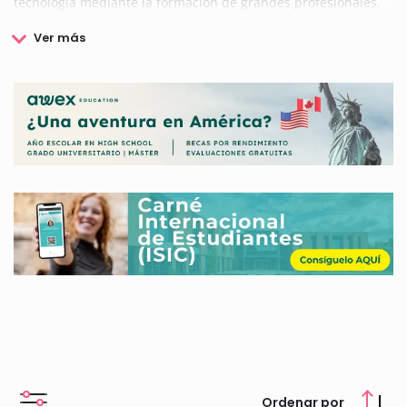
tecnología mediante la formación de grandes profesionales.
Además, la Universidade da Coruña (UDC) también destaca
en el ámbito de la investigación y el desarrollo en distintas
áreas, así como en las distintas acciones que realiza
encaminadas a facilitar la movilidad de los estudiantes y la
internacionalización de la educación y la formación.
Por otro lado y en colaboración con otras entidades, la
Universidade da Coruña (UDC) también convoca una serie de
becas y ayudas dirigidas a los estudiantes de esta institución.
Si estás interesado en conocer más datos, puedes
consultarlos todos aquí.
Ordenar por