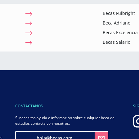
Becas Fulbright
Beca Adriano
Becas Excelenci
Becas Salario
CONTÁCTANOS
SÍ
Si necesitas ayuda o información sobre cualquier beca de
estudios contacta con nosotros.
os
hola@becas.com