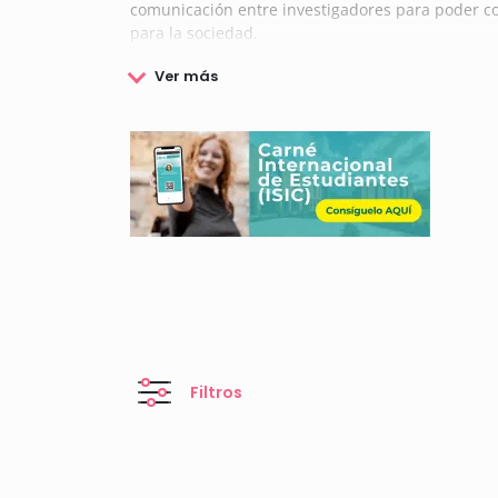
comunicación entre investigadores para poder com
para la sociedad.
Además de la investigación, el Centro Nacional de
institución promueve y desarrolla el Plan de fo
abarcando así un gran número de niveles de fo
Para desarrollar todas las tareas de investigación
esfuerzo de más de 400 personas entre las que d
evaluados de manera periódica.
Como resultado del esfuerzo y compromiso desarro
mejores centros de investigación españoles.
Si deseas conocer más información sobre el Centr
las distintas becas, concursos y premios convoca
Filtros