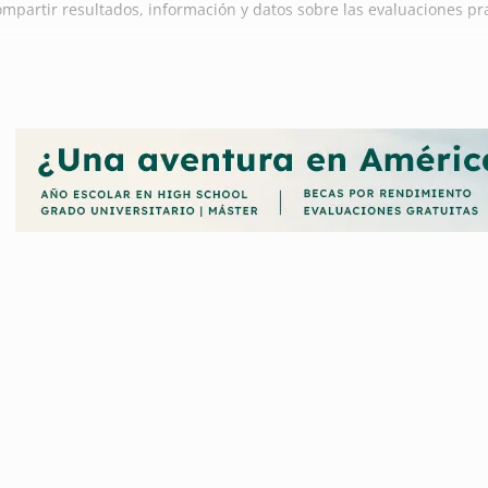
partir resultados, información y datos sobre las evaluaciones prac
 Investigaciones Cardiovasculares Carlos III (CNIC) también conside
rmación global CNIC-JOVEN, que cubre los niveles de enseñanza des
rmación académica.
 y formación, el Centro Nacional de Investigaciones Cardiovasculare
estacan los investigadores que han sido seleccionados mediante co
llados, esta institución, ha sido otorgada con el Galardón Severo
o Nacional de Investigaciones Cardiovasculares Carlos III (CNIC), a
dos y concedidos por esta institución.