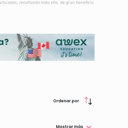
ticadas, resultando todo ello, de gran beneficio
ra de gran importancia la formación. Por ello, la
de secundaria hasta la formación postdoctoral,
s Carlos III (CNIC) cuenta con el trabajo y
ncursos a nivel internacional y que son
 Ochoa que identifica y reconoce a los ocho
quí encontrarás todos los datos de interés sobre
Ordenar por
Mostrar más