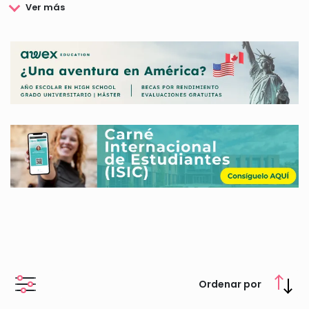
correspondientes estudios tanto en enseñanza básica, como
en media y superior. De este modo, se motiva y promueve la
obtención de una adecuada formación en los ciudadanos
chilenos.
Entre las becas y ayudas convocadas por el Gobierno de Chile
cabe destacar aquellas que cubren de manera total o parcial
el coste de ingreso en determinados estudios, así como las
que facilitan la movilidad de los estudiantes en otros países
del extranjero, obteniendo como resultado una sociedad más
plural, universal y cualificada.
Si eres estudiante chileno y está interesado conocer más
datos, estás en el lugar correcto ya que en esta web te
ofrecemos toda la información sobre las becas y ayudas a
estudiantes que convoca el Gobierno de Chile.
Ordenar por