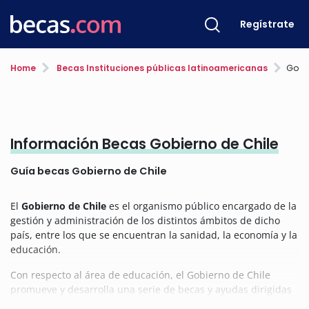
Regístrate
Home
Becas Instituciones públicas latinoamericanas
Gobie
Información Becas Gobierno de Chile
Guía becas Gobierno de Chile
El
Gobierno de Chile
es el organismo público encargado de la
gestión y administración de los distintos ámbitos de dicho
país, entre los que se encuentran la sanidad, la economía y la
educación.
Con respecto al área de educación, el Gobierno de Chile
promueve y desarrolla una serie de becas y ayudas dirigidas
a facilitar a sus ciudadanos tanto el acceso y desarrollo de los