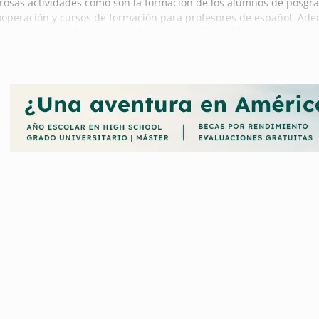
erosas actividades como son la formación de los alumnos de posgra
cooperación y cursos de formación para profesores de español. Ade
ividades culturales como son la presentación de libros y exposicion
et-Gregorio Marañón (FOM) convoca becas de ayuda al estudio con l
z que se motiva a los mismos a conseguir un alto nivel de estudios 
do lo relacionado con las becas de la Fundación Ortega y Gasset-