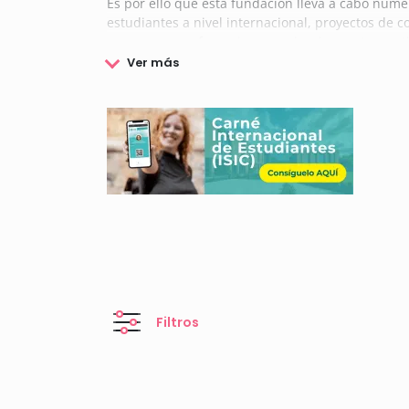
Es por ello que esta fundación lleva a cabo num
estudiantes a nivel internacional, proyectos de 
congresos, conferencias y seminarios, y otras act
Además de todo ello, la Fundación Ortega y Gass
igualdad de oportunidades entre alumnos, a la ve
Si deseas más información, aquí te mostramos to
Filtros