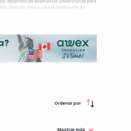
do, desarrollo de enseñanzas universitarias para
más, también lleva a cabo la celebración de
es.
a intención de promover y desarrollar la
oficiales.
Gregorio Marañón (FOM).
Ordenar por
Mostrar más