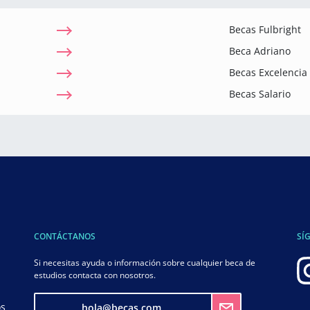
Becas Fulbright
Beca Adriano
Becas Excelenci
Becas Salario
CONTÁCTANOS
SÍ
Si necesitas ayuda o información sobre cualquier beca de
estudios contacta con nosotros.
os
hola@becas.com