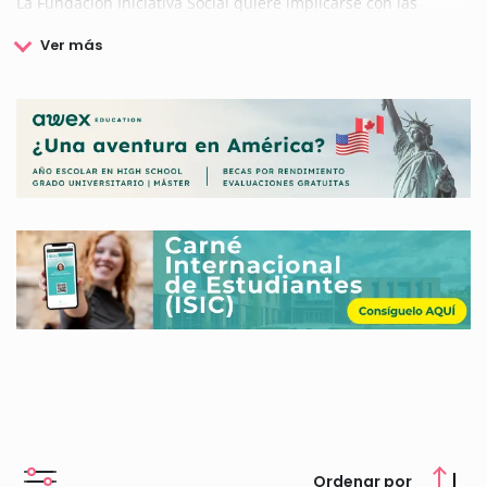
La Fundación Iniciativa Social quiere implicarse con las
familias, con condicionantes sociales o económicos, para
ofrecer la igualdad de oportunidades e integración social.
Para ello, cuenta con programas de ayuda a la infancia,
voluntariados educativos y actividades de sensibilización en
los valores.
Además, la Fundación Iniciativa Social quiere apoyar a las
familias con las ayudas a la formación y al estudio, aliviando
así los gastos económicos derivados de la escuela y
promoviendo así el compromiso educativo y académico.
Si desea conocer más sobre los proyectos de ayudas, becas y
premios que ofrece la Fundación Iniciativa Social, aquí le
ofrecemos una información completa y actualizada.
Ordenar por