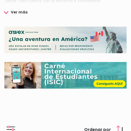
Desde 1989 cuenta con la estrecha e inestimable
colaboración del Consejo Superior de Investigaciones
Científicas (CSIC), para la elección y presentación de temas,
valoración de las propuestas recibidas, adjudicación de las
Ayudas y revisión de los informes de progreso y Memorias
finales.
La Fundación Domingo Martínez (FDM) está comprometida
desde sus comienzos en cooperar en la mejora del bienestar
y la calidad de vida de la sociedad; por ello ha colaborado con
230 Ayudas a la Investigación, por un valor de 3.650.000
euros, para la realización de proyectos relacionados con la
investigación y desarrollo de nuevos materiales, la salud y el
medio ambiente.
Si deseas consultar las becas ofrecidas por la Fundación
Domingo Martínez (FDM), puedes hacerlo en nuestra web.
Ordenar por