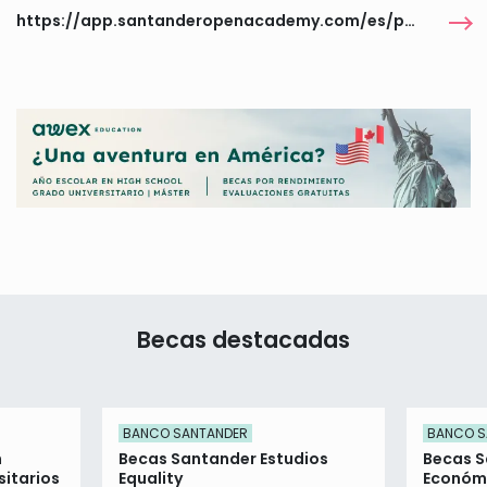
https://app.santanderopenacademy.com/es/program/ayuda-economica-para-practicas-2026-ii-edicion
Becas destacadas
BANCO SANTANDER
BANCO S
n
Becas Santander Estudios
Becas 
itarios
Equality
Económ