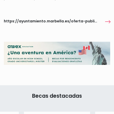
https://ayuntamiento.marbella.es/oferta-publica/subvenciones-y-becas/5140-convocatoria-seis-becas-miuc-2026-2027.html
Becas destacadas