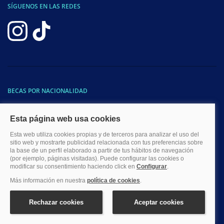
SÍGUENOS EN LAS REDES
BECAS POR NACIONALIDAD
Becas para estudiar en España
Becas para latinoamericanos
Becas EEUU y Canadá
Becas para mexicanos
Becas para argentinos
Becas para peruanos
Becas para colombianos
Becas para ecuatorianos
Becas para chilenos
Becas para cubanos
Becas para dominicanos
Becas para bolivianos
Becas para venezolanos
Becas para panameños
Becas para guatemaltecos
Becas para costarricenses
Becas para hondureños
Becas para paraguayos