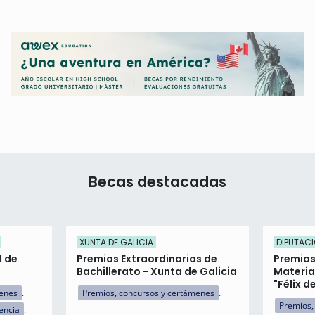
Becas destacadas
XUNTA DE GALICIA
DIPUTACI
d de
Premios Extraordinarios de
Premios
Bachillerato - Xunta de Galicia
Materia
"Félix d
menes
Premios, concursos y certámenes
Premios,
encia