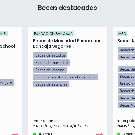
Becas destacadas
N EL
FUNDACIÓN BANCAJA
MEC
Becas de Movilidad Fundación
Becas N
 School
Bancaja Segorbe
Becas de
Becas de estudios
Becas pa
Becas de movilidad
Becas de
Becas de idiomas
Becas c
Becas para estudiar en el extranjero
tranjero
Becas al
Becas de estancias
Becas de 
Becas de
Becas N
Inscripciones:
Inscripci
del 05/06/2026 al 09/10/2026
del 19/05
Abierta
Abiert