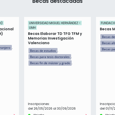
Becas destacadas
H)
UNIVERSIDAD MIGUEL HERNÁNDEZ -
FUNDACI
UMH
acional
Becas M
H)
Becas Elaborar TD TFG TFM y
Becas de
Memorias Investigación
Valenciano
Becas al
tranjero
Becas pa
Becas de estudios
Becas para tesis doctorales
Becas fin de máster y grado
Inscripciones:
Inscripci
del 26/05/2026 al 30/09/2026
del 01/11