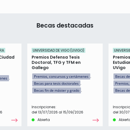
Becas destacadas
RA
UNIVERSIDAD DE VIGO (UVIGO)
UNIVERSI
 Ciudad
Premios Defensa Tesis
Premios
Doctoral, TFG y TFM en
Estudia
Gallego
UVigo
Premios, concursos y certámenes
Becas de
menes
Becas para tesis doctorales
Premios,
Becas fin de máster y grado
Becas de
Inscripciones:
Inscripci
26
del 13/07/2026 al 15/09/2026
del 30/07
Abierta
Abiert