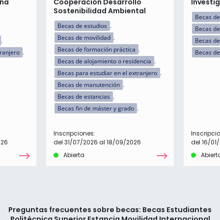
ena
Cooperación Desarrollo
Investi
Sostenibilidad Ambiental
Becas de
Becas de estudios
Becas de
Becas de movilidad
Becas de
Becas de formación práctica
tranjero
Becas de
Becas de alojamiento o residencia
Becas para estudiar en el extranjero
Becas de manutención
Becas de estancias
Becas fin de máster y grado
Inscripciones:
Inscripci
026
del 31/07/2026 al 18/09/2026
del 16/01
Abierta
Abiert
Preguntas frecuentes sobre becas: Becas Estudiantes
Politécnica Superior Estancia Movilidad Internacional