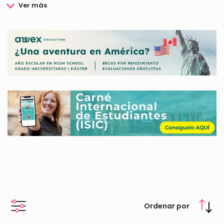
culturares y los recursos naturales, con el objetivo de
modernizar y hacer progresar el desarrollo del mundo sin
que se pierda la identidad y diversidad cultural de los
distintos pueblos.
Con respecto a la educación, la UNESCO apoya a la
alfabetización de manera prioritaria y colabora con la
formación de docentes planificadores familiares y vivienda,
administradores educacionales y alienta la construcción de
escuelas y la dotación de equipo necesario para su
funcionamiento.
Además de un amplio programa de actividades culturales, la
UNESCO cuenta con programas de becas y ayudas de
investigación para jóvenes. Si deseas conocer más sobre
estas ayudas, aquí te mantendremos informado de todas las
convocatorias disponibles.
Ordenar por