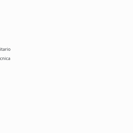
itario
écnica