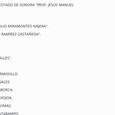
ESTADO DE SONORA “PROF. JESÚS MANUEL
ILIO MIRAMONTES NÁJERA''.
 RAMÍREZ CASTAÑEDA”.
LLES”.
ERMOSILLO.
GALES.
ABORCA.
AVOJOA.
AYMAS.
UATABAMPO.