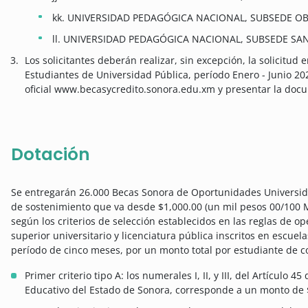
kk. UNIVERSIDAD PEDAGÓGICA NACIONAL, SUBSEDE O
ll. UNIVERSIDAD PEDAGÓGICA NACIONAL, SUBSEDE SA
Los solicitantes deberán realizar, sin excepción, la solicitu
Estudiantes de Universidad Pública, período Enero - Junio 2
oficial www.becasycredito.sonora.edu.xm y presentar la doc
Dotación
Se entregarán 26.000 Becas Sonora de Oportunidades Universid
de sostenimiento que va desde $1,000.00 (un mil pesos 00/100 M
según los criterios de selección establecidos en las reglas de op
superior universitario y licenciatura pública inscritos en escue
período de cinco meses, por un monto total por estudiante de c
Primer criterio tipo A: los numerales I, II, y III, del Artículo 4
Educativo del Estado de Sonora, corresponde a un monto de $