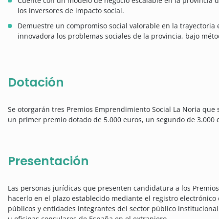
Cuente con un modelo de negocio escalable en la provincia de
los inversores de impacto social.
Demuestre un compromiso social valorable en la trayectoria 
innovadora los problemas sociales de la provincia, bajo mét
Dotación
Se otorgarán tres Premios Emprendimiento Social La Noria que s
un primer premio dotado de 5.000 euros, un segundo de 3.000 e
Presentación
Las personas jurídicas que presenten candidatura a los Premio
hacerlo en el plazo establecido mediante el registro electrónic
públicos y entidades integrantes del sector público institucion
u oficinas consulares de España en el extranjero.