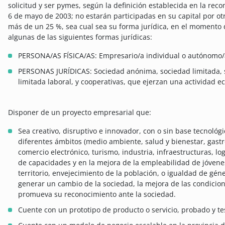
solicitud y ser pymes, según la definición establecida en la r
6 de mayo de 2003; no estarán participadas en su capital por o
más de un 25 %, sea cual sea su forma jurídica, en el momento de
algunas de las siguientes formas jurídicas:
PERSONA/AS FÍSICA/AS: Empresario/a individual o autónomo/
PERSONAS JURÍDICAS: Sociedad anónima, sociedad limitada, 
limitada laboral, y cooperativas, que ejerzan una actividad 
Disponer de un proyecto empresarial que:
Sea creativo, disruptivo e innovador, con o sin base tecnológ
diferentes ámbitos (medio ambiente, salud y bienestar, gast
comercio electrónico, turismo, industria, infraestructuras, logí
de capacidades y en la mejora de la empleabilidad de jóven
territorio, envejecimiento de la población, o igualdad de g
generar un cambio de la sociedad, la mejora de las condicione
promueva su reconocimiento ante la sociedad.
Cuente con un prototipo de producto o servicio, probado y t