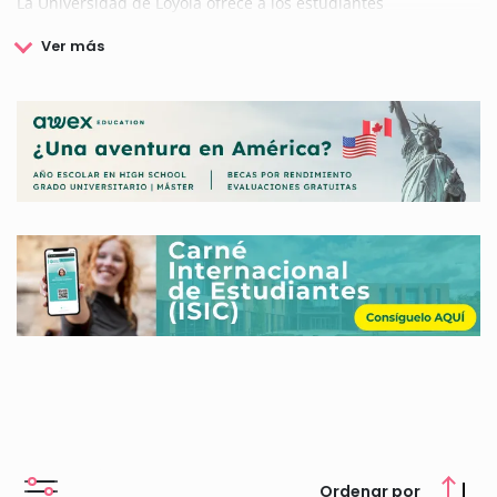
La Universidad de Loyola ofrece a los estudiantes
desarrollarse en 8 ramas de conocimiento distintas, como
son Economía, Derecho, Ciencias Políticas y Sociales,
Comunicación, Psicología, Educación, Ingeniería y Empresa.
La universidad, preocupada además por la igualdad de
oportunidades y el desarrollo de sus estudiantes convoca
becas para que puedan acceder a los estudios,
reconociendose de esta forma los valores que defiende.
Consulta en nuestra web las becas de la Universidad de
Loyola.
Ordenar por