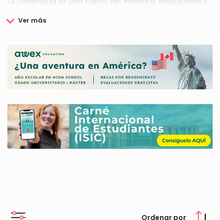
La Universidad de Jaén cuenta con modernas instalaciones y
equipamiento de últimas tecnologías que respetan el medio
ambiente y la accesibilidad. La universidad se encuentra
cerca del centro de la ciudad y muy bien comunicada con las
principales vías de acceso a la ciudad.
La universidad de Jaén va más allá de la formación académica
de estudios de Grado y Postgrado con la oferta de becas y
ayudas al estudio, becas de movilidad nacional e
internacional, becas para proyectos de investigación y una
gran variedad de actividades formativas específicas
orientadas a la especialización.
En esta página encontrarás toda la información sobre las
becas, ayudas y premios que ofrece la Universidad de Jaén.
Aquí encontrarás las becas más populares y te explicaremos
todo lo que debes saber sobre cómo solicitarlas, requisitos y
plazos.
Ordenar por